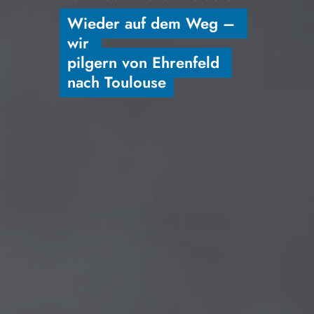
Wieder auf dem Weg – 
wir 

pilgern von Ehrenfeld 
nach Toulouse