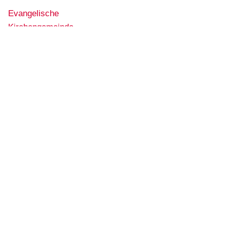
Evangelische
Kirchengemeinde
Ehrenfeld
Erlenweg 39
50829 Köln
0221.888 779 44
ehrenfeld@ekir.de
Facebook
Instagram
Ansprechpartner:innen
Pfarrer:innen
Gemeindesekretär:innen