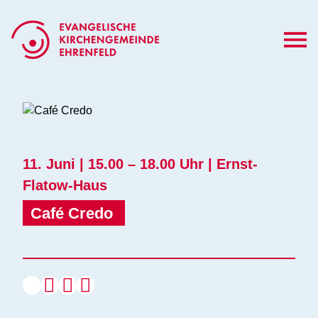
Zum
Inhalt
springen
11. Juni | 15.00 – 18.00 Uhr | Ernst-
Flatow-Haus
Café Credo 
Café
Erwachsene
Familien
Seniorinnen und Senioren